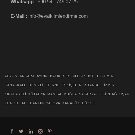
Whatsapp :
+90 541 749 07 25
E-Mail :
info@evaiklimlendirme.com
AFYON
ANKARA
AYDIN
BALIKESİR
BİLECİK
BOLU
BURSA
ÇANAKKALE
DENİZLİ
EDİRNE
ESKİŞEHİR
İSTANBUL
İZMİR
KIRKLARELİ
KÜTAHYA
MANİSA
MUĞLA
SAKARYA
TEKİRDAĞ
UŞAK
ZONGULDAK
BARTIN
YALOVA
KARABÜK
DÜZCE