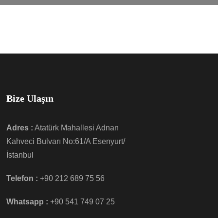
Bize Ulaşın
Adres :
Atatürk Mahallesi Adnan
Kahveci Bulvarı No:61/A Esenyurt/
İstanbul
Telefon :
+90 212 689 75 56
Whatsapp :
+90 541 749 07 25