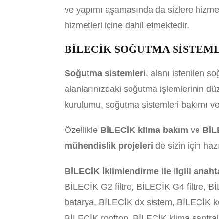
ve yapımı aşamasında da sizlere hizmet 
hizmetleri içine dahil etmektedir.
BİLECİK SOĞUTMA SİSTEM
Soğutma sistemleri
, alanı istenilen s
alanlarınızdaki soğutma işlemlerinin düz
kurulumu, soğutma sistemleri bakımı ve 
Özellikle
BİLECİK klima bakım
ve
BİL
mühendislik projeleri
de sizin için haz
BİLECİK İklimlendirme ile ilgili anaht
BİLECİK G2 filtre, BİLECİK G4 filtre, B
batarya, BİLECİK dx sistem, BİLECİK 
BİLECİK rooftop, BİLECİK klima santral