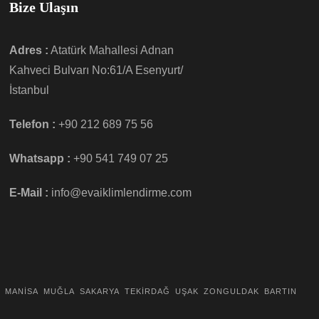
Bize Ulaşın
Adres :
Atatürk Mahallesi Adnan
Kahveci Bulvarı No:61/A Esenyurt/
İstanbul
Telefon :
+90 212 689 75 56
Whatsapp :
+90 541 749 07 25
E-Mail :
info@evaiklimlendirme.com
MANİSA
MUĞLA
SAKARYA
TEKİRDAĞ
UŞAK
ZONGULDAK
BARTIN