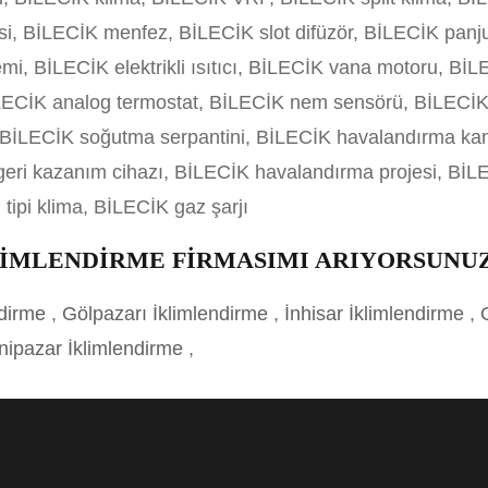
si, BİLECİK menfez, BİLECİK slot difüzör, BİLECİK panj
emi, BİLECİK elektrikli ısıtıcı, BİLECİK vana motoru, 
BİLECİK analog termostat, BİLECİK nem sensörü, BİLECİK
,BİLECİK soğutma serpantini, BİLECİK havalandırma kana
geri kazanım cihazı, BİLECİK havalandırma projesi, BİLE
 tipi klima, BİLECİK gaz şarjı
KLİMLENDİRME FİRMASIMI ARIYORSUNU
ndirme
,
Gölpazarı İklimlendirme
,
İnhisar İklimlendirme
,
nipazar İklimlendirme
,