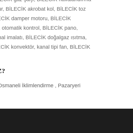
ur, BİLECİK akrobat kol, BİLECİK toz
BİLECİK damper motoru, BİLECİK
 otomatik kontrol, BİLECİK pano,
l imalatı, BİLECİK doğalgaz ısıtma,
CİK konvektör, kanal tipi fan, BİLECİK
Z?
Osmaneli İklimlendirme
,
Pazaryeri