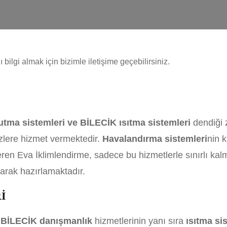
bilgi almak için bizimle iletişime geçebilirsiniz.
tma sistemleri ve BİLECİK ısıtma sistemleri
dendiği 
zlere hizmet vermektedir.
Havalandırma sistemleri
nin 
en Eva İklimlendirme, sadece bu hizmetlerle sınırlı ka
olarak hazırlamaktadır.
İ
e
BİLECİK danışmanlık
hizmetlerinin yanı sıra
ısıtma si