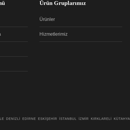
nü
Ürün Gruplarımız
Ürünler
a
Hizmetlerimiz
LE
DENİZLİ
EDİRNE
ESKİŞEHİR
İSTANBUL
İZMİR
KIRKLARELİ
KÜTAHYA