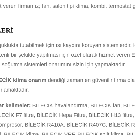
veren firmamız; fan, salon tipi klima, kombi, termostat g
LERİ
oğuklukta tutabilmek için ısı kaybını koruyan sistemlerdir
enli bir şekilde yapılması için özel olarak hizmet veren 
soğutma sistemleri onarımını sizin için yapmaktadır.
ECİK klima onarım
dendiği zaman en güvenilir firma ola
ırlamaktadır.
ar kelimeler;
BİLECİK havalandırma, BİLECİK fan, BİL
İLECİK F7 filtre, BİLECİK Hepa Filtre, BİLECİK H13 filtr
kompresör, BİLECİK R410A, BİLECİK R407C, BİLECİK R13
i, BİLECİK klima, BİLECİK VRF, BİLECİK split klima, Bİ