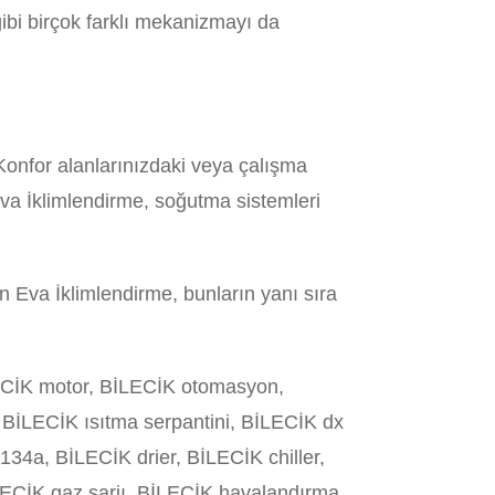
ibi birçok farklı mekanizmayı da
. Konfor alanlarınızdaki veya çalışma
Eva İklimlendirme, soğutma sistemleri
n Eva İklimlendirme, bunların yanı sıra
ECİK motor, BİLECİK otomasyon,
e, BİLECİK ısıtma serpantini, BİLECİK dx
4a, BİLECİK drier, BİLECİK chiller,
LECİK gaz şarjı, BİLECİK havalandırma