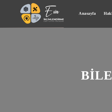
Anasayfa
Hak
BİL