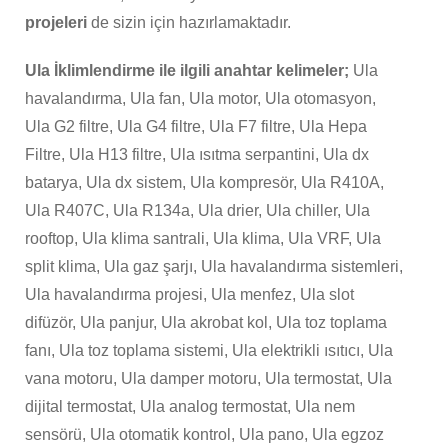
projeleri
de sizin için hazırlamaktadır.
Ula İklimlendirme ile ilgili anahtar kelimeler;
Ula
havalandırma, Ula fan, Ula motor, Ula otomasyon,
Ula G2 filtre, Ula G4 filtre, Ula F7 filtre, Ula Hepa
Filtre, Ula H13 filtre, Ula ısıtma serpantini, Ula dx
batarya, Ula dx sistem, Ula kompresör, Ula R410A,
Ula R407C, Ula R134a, Ula drier, Ula chiller, Ula
rooftop, Ula klima santrali, Ula klima, Ula VRF, Ula
split klima, Ula gaz şarjı, Ula havalandırma sistemleri,
Ula havalandırma projesi, Ula menfez, Ula slot
difüzör, Ula panjur, Ula akrobat kol, Ula toz toplama
fanı, Ula toz toplama sistemi, Ula elektrikli ısıtıcı, Ula
vana motoru, Ula damper motoru, Ula termostat, Ula
dijital termostat, Ula analog termostat, Ula nem
sensörü, Ula otomatik kontrol, Ula pano, Ula egzoz