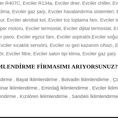
 R407C, Evciler R134a, Evciler drier, Evciler chiller, Evci
 klima, Evciler gaz şarjı, Evciler havalandırma sistemleri,
ur, Evciler akrobat kol, Evciler toz toplama fanı, Evciler t
per motoru, Evciler termostat, Evciler dijital termostat, 
er pano, Evciler egzoz fanı, Evciler aspiratör,Evciler so
vciler sıcaklık sensörü, Evciler ısı geri kazanım cihazı, 
r, Evciler filtre, Evciler salon tipi klima, Evciler gaz şarjı
İMLENDİRME FİRMASIMI ARIYORSUNUZ?
ndirme
,
Bayat İklimlendirme
,
Bolvadin İklimlendirme
,
Ça
inar İklimlendirme
,
Emirdağ İklimlendirme
,
Evciler İkli
lendirme
,
Kızılören İklimlendirme
,
Sandıklı İklimlendirm