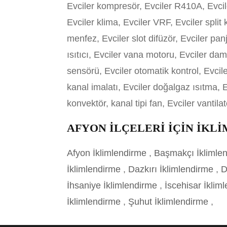
Evciler kompresör, Evciler R410A, Evciler
Evciler klima, Evciler VRF, Evciler split
menfez, Evciler slot difüzör, Evciler panj
ısıtıcı, Evciler vana motoru, Evciler dam
sensörü, Evciler otomatik kontrol, Evcil
kanal imalatı, Evciler doğalgaz ısıtma, E
konvektör, kanal tipi fan, Evciler vantilatö
AFYON İLÇELERİ İÇİN İKL
Afyon İklimlendirme
,
Başmakçı İklimle
İklimlendirme
,
Dazkırı İklimlendirme
,
D
İhsaniye İklimlendirme
,
İscehisar İklim
İklimlendirme
,
Şuhut İklimlendirme
,