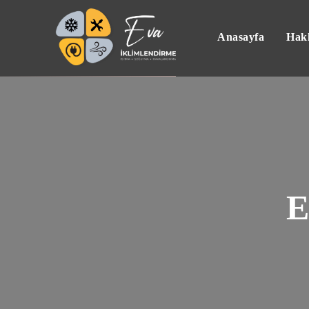
Anasayfa
Hak
E