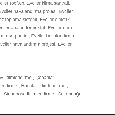
ler rooftop, Evciler klima santrali,
 Evciler havalandırma projesi, Evciler
oz toplama sistemi, Evciler elektrikli
Evciler analog termostat, Evciler nem
ğutma serpantini, Evciler havalandırma
Evciler havalandırma projesi, Evciler
y İklimlendirme
,
Çobanlar
mlendirme
,
Hocalar İklimlendirme
,
e
,
Sinanpaşa İklimlendirme
,
Sultandağı